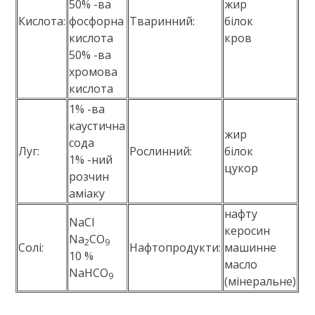
50% -ва
жир
Кислота:
фосфорна
Тваринний:
білок
кислота
кров
50% -ва
хромова
кислота
1% -ва
каустична
жир
сода
Луг:
Рослинний:
білок
1% -ний
цукор
розчин
аміаку
нафту
NaCl
керосин
Na
CO
2
9
Солі:
Нафтопродукти:
машинне
10 %
масло
NaHCO
9
(мінеральне)