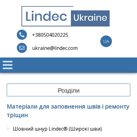
Skip
to
content
Lindec
+380504020225
UA
ukraine@lindec.com
Розділи
Матеріали для заповнення швів і ремонту
тріщин
Шовний шнур Lindec® (Широкі шви)