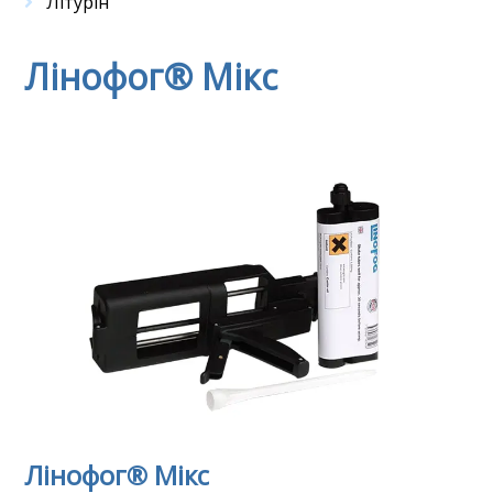
Літурін
Лінофог® Мікс
Лінофог® Мікс