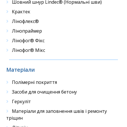
Шовний шнур Lindec® (Нормальні шви)
Крактек
Лінофлекс®
Лінопраймер
Лінофог® Фікс
Лінофог® Мікс
Матеріали
Полімерні покриття
Засоби для очищення бетону
Геркуліт
Матеріали для заповнення швів і ремонту
тріщин