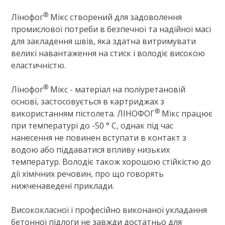
®
Лінофог
Мікс створений для задоволення
промислової потреби в безпечної та надійної масі
для закладення швів, яка здатна витримувати
великі навантаження на стиск і володіє високою
еластичністю.
®
Лінофог
Мікс - матеріал на поліуретановій
основі, застосовується в картриджах з
®
використанням пістолета. ЛІНОФОГ
Мікс працює
при температурі до -50 ° С, однак під час
нанесення не повинен вступати в контакт з
водою або піддаватися впливу низьких
температур. Володіє також хорошою стійкістю до
дії хімічних речовин, про що говорять
нижченаведені приклади.
Висококласної і професійно виконаної укладання
бетонної підлоги не завжди достатньо для