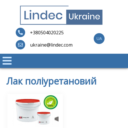
Skip
to
content
Lindec
+380504020225
UA
ukraine@lindec.com
Лак поліуретановий