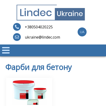
Skip
to
content
Lindec
+380504020225
UA
ukraine@lindec.com
Фарби для бетону